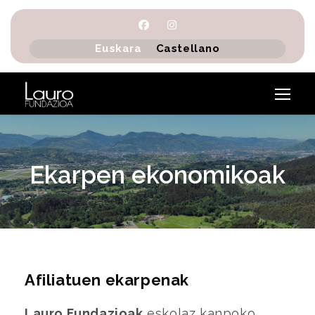
Euskara
Castellano
Ekarpen ekonomikoak
Afiliatuen ekarpenak
Lauro Fundazioak
eskolaz kanpoko