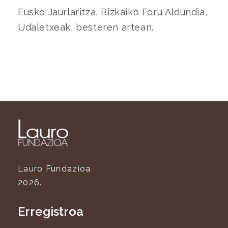
Eusko Jaurlaritza, Bizkaiko Foru Aldundia,
Udaletxeak, besteren artean.
Lauro Fundazioa
2026.
Erregistroa