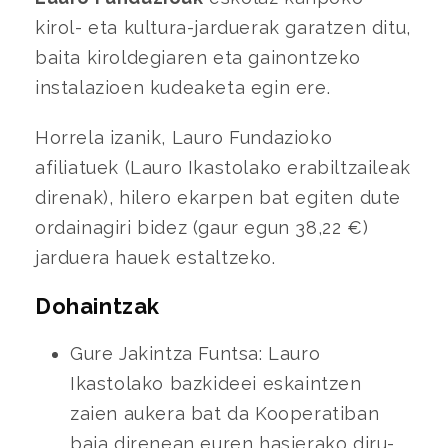
kirol- eta kultura-jarduerak garatzen ditu,
baita kiroldegiaren eta gainontzeko
instalazioen kudeaketa egin ere.
Horrela izanik, Lauro Fundazioko
afiliatuek (Lauro Ikastolako erabiltzaileak
direnak), hilero ekarpen bat egiten dute
ordainagiri bidez (gaur egun 38,22 €)
jarduera hauek estaltzeko.
Dohaintzak
Gure Jakintza Funtsa:
Lauro
Ikastolako bazkideei eskaintzen
zaien aukera bat da Kooperatiban
baja direnean euren hasierako diru-