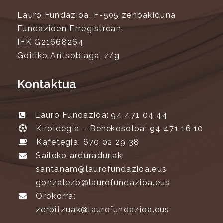
Lauro Fundazioa, F-505 zenbakiduna
Fundazioen Erregistroan.
IFK G21668264
Goitiko Antsobiaga, z/g
Kontaktua
Lauro Fundazioa: 94 471 04 44
Kiroldegia – Behekosoloa: 94 471 16 10
Kafetegia: 670 02 29 38
Saileko arduradunak:
santanam@laurofundazioa.eus
gonzalezb@laurofundazioa.eus
Orokorra:
zerbitzuak@laurofundazioa.eus