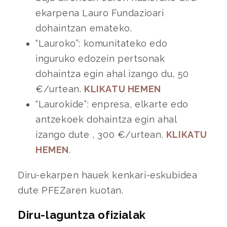
ekarpena Lauro Fundazioari
dohaintzan emateko.
“Lauroko”: komunitateko edo
inguruko edozein pertsonak
dohaintza egin ahal izango du, 50
€/urtean.
KLIKATU HEMEN
“Laurokide”: enpresa, elkarte edo
antzekoek dohaintza egin ahal
izango dute , 300 €/urtean.
KLIKATU
HEMEN
.
Diru-ekarpen hauek
kenkari-eskubidea
dute
PFEZaren kuotan.
Diru-laguntza ofizialak