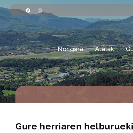
Nor gara
Atalak
Gu
Gure herriaren helburueki