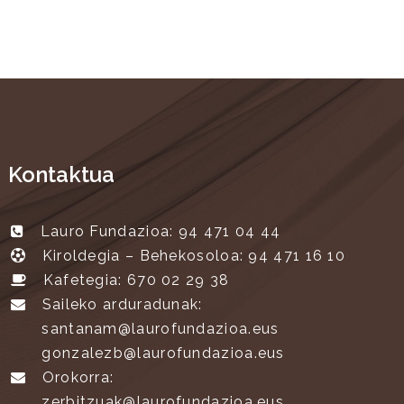
Kontaktua
Lauro Fundazioa: 94 471 04 44
Kiroldegia – Behekosoloa: 94 471 16 10
Kafetegia: 670 02 29 38
Saileko arduradunak:
santanam@laurofundazioa.eus
gonzalezb@laurofundazioa.eus
Orokorra:
zerbitzuak@laurofundazioa.eus