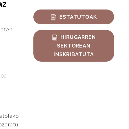
az
ESTATUTOAK
baten
HIRUGARREN
SEKTOREAN
INSKRIBATUTA
loa
astolako
azaratu