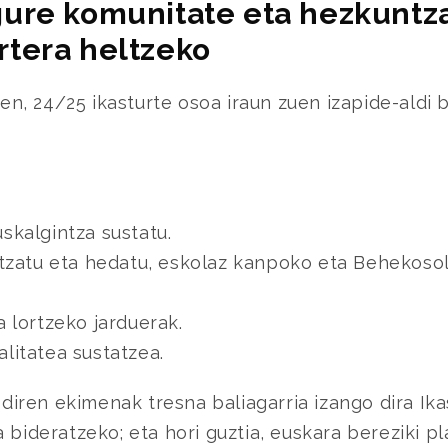
gure komunitate eta hezkuntz
rtera heltzeko
n, 24/25 ikasturte osoa iraun zuen izapide-aldi 
skalgintza sustatu.
ultzatu eta hedatu, eskolaz kanpoko eta Behekoso
a lortzeko jarduerak.
alitatea sustatzea.
o diren ekimenak tresna baliagarria izango dira Ik
 bideratzeko; eta hori guztia, euskara bereziki pl