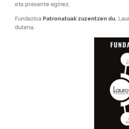
eta presente eginez.
Fundazioa
Patronatuak zuzentzen du
, Lau
dutena.