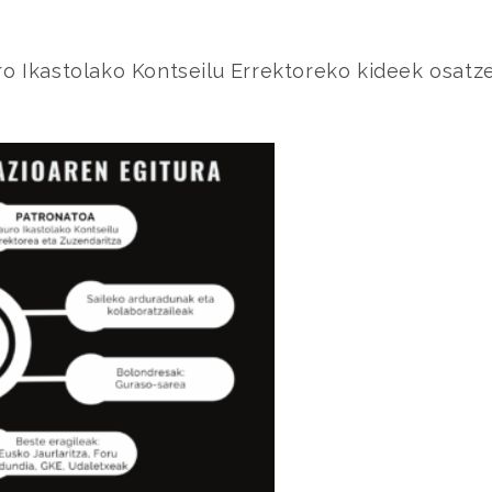
ro Ikastolako Kontseilu Errektoreko kideek osatz