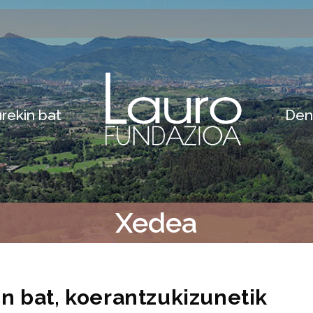
rekin bat
Den
Xedea
n bat, koerantzukizunetik