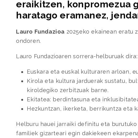
eraikitzen, konpromezua 
haratago eramanez, jenda
Lauro Fundazioa
2025eko ekainean eratu ze
ondoren.
Lauro Fundazioaren sorrera-helburuak dira:
Euskara eta euskal kulturaren arloan, eu
Kirola eta kultura jarduerak sustatu, b
kiroldegiko zerbitzuak barne.
Ekitatea: berdintasuna eta inklusibitate
Hezkuntzan, ikerketa, berrikuntza eta k
Helburu hauei jarraiki definitu eta burutuk
familiek gizarteari egin dakiekeen ekarpena