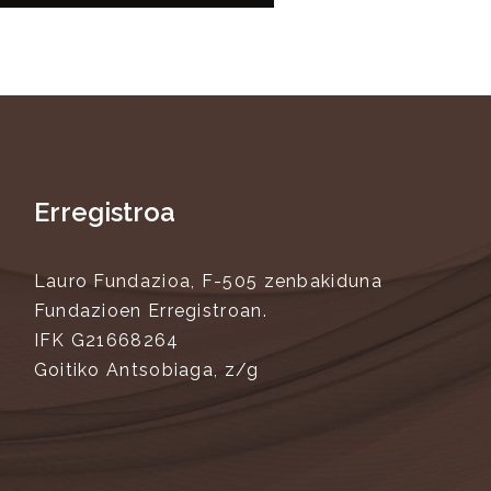
Erregistroa
Lauro Fundazioa, F-505 zenbakiduna
Fundazioen Erregistroan.
IFK G21668264
Goitiko Antsobiaga, z/g