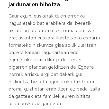
jardunaren bihotza
Gaur egun, euskarak duen erronka
nagusietako bat erabilera da, bereziki
aisialdian eta eremu ez-formalean. Izan
ere, askotan euskara ikastetxeko esparru
formaleko hizkuntza gisa soilik ulertzen
da, eta kalean, lagunartean edo
eguneroko aisialdiko jardueretan
bigarren planoan gelditzen da. Egoera
horrek arrisku argi bat dakarkigu:
hizkuntza bizi eta eguneroko bizitzaren
eremu guztietan erabiltzen ez bada, zaila
da gazteek eta familiek euren bizitza
osoa euskaraz garatzea.