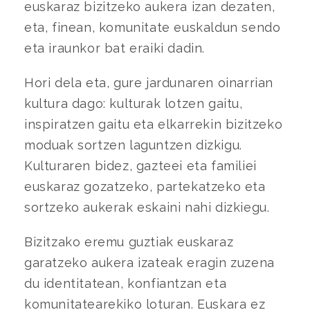
euskaraz bizitzeko aukera izan dezaten,
eta, finean, komunitate euskaldun sendo
eta iraunkor bat eraiki dadin.
Hori dela eta, gure jardunaren oinarrian
kultura dago: kulturak lotzen gaitu,
inspiratzen gaitu eta elkarrekin bizitzeko
moduak sortzen laguntzen dizkigu.
Kulturaren bidez, gazteei eta familiei
euskaraz gozatzeko, partekatzeko eta
sortzeko aukerak eskaini nahi dizkiegu.
Bizitzako eremu guztiak euskaraz
garatzeko aukera izateak eragin zuzena
du identitatean, konfiantzan eta
komunitatearekiko loturan. Euskara ez