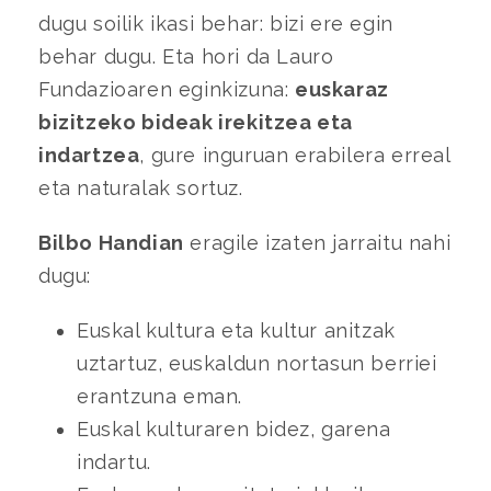
dugu soilik ikasi behar: bizi ere egin
behar dugu. Eta hori da Lauro
Fundazioaren eginkizuna:
euskaraz
bizitzeko bideak irekitzea eta
indartzea
, gure inguruan erabilera erreal
eta naturalak sortuz.
Bilbo Handian
eragile izaten jarraitu nahi
dugu:
Euskal kultura eta kultur anitzak
uztartuz, euskaldun nortasun berriei
erantzuna eman.
Euskal kulturaren bidez, garena
indartu.