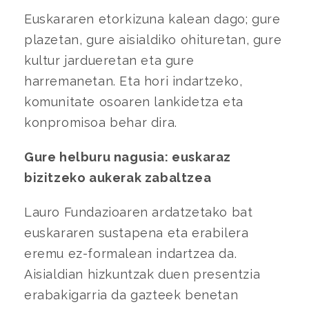
Euskararen etorkizuna kalean dago; gure
plazetan, gure aisialdiko ohituretan, gure
kultur jardueretan eta gure
harremanetan. Eta hori indartzeko,
komunitate osoaren lankidetza eta
konpromisoa behar dira.
Gure helburu nagusia: euskaraz
bizitzeko aukerak zabaltzea
Lauro Fundazioaren ardatzetako bat
euskararen sustapena eta erabilera
eremu ez-formalean indartzea da.
Aisialdian hizkuntzak duen presentzia
erabakigarria da gazteek benetan