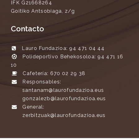
IFK G21668264
Goitiko Antsobiaga, z/g
Contacto
Lauro Fundazioa: 94 471 04 44
Polideportivo Behekosoloa: 94 471 16
10
Cafetería: 670 02 29 38
Responsables:
santanam@laurofundazioa.eus
gonzalezb@laurofundazioa.eus
General:
zerbitzuak@laurofundazioa.eus