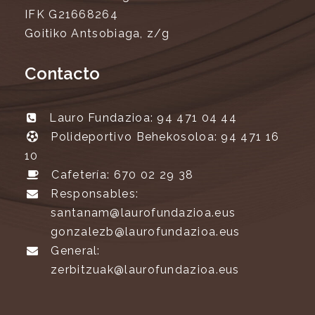
IFK G21668264
Goitiko Antsobiaga, z/g
Contacto
Lauro Fundazioa: 94 471 04 44
Polideportivo Behekosoloa: 94 471 16
10
Cafetería: 670 02 29 38
Responsables:
santanam@laurofundazioa.eus
gonzalezb@laurofundazioa.eus
General:
zerbitzuak@laurofundazioa.eus