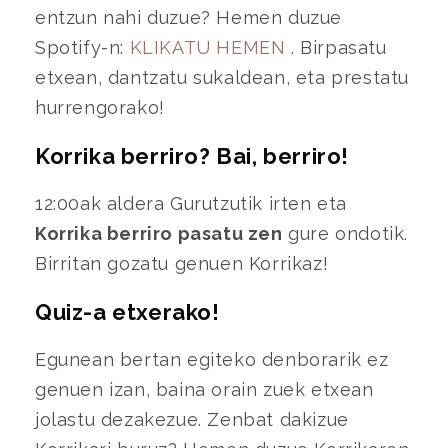
entzun nahi duzue? Hemen duzue
Spotify-n:
KLIKATU HEMEN
. Birpasatu
etxean, dantzatu sukaldean, eta prestatu
hurrengorako!
Korrika berriro? Bai, berriro!
12:00ak aldera Gurutzutik irten eta
Korrika berriro pasatu zen
gure ondotik.
Birritan gozatu genuen Korrikaz!
Quiz-a etxerako!
Egunean bertan egiteko denborarik ez
genuen izan, baina orain zuek etxean
jolastu dezakezue. Zenbat dakizue