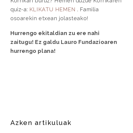
Korrikari buruz? Hemen duzue Korrikaren
quiz-a:
KLIKATU HEMEN
. Familia
osoarekin etxean jolasteako!
Hurrengo ekitaldian zu ere nahi
zaitugu! Ez galdu Lauro Fundazioaren
hurrengo plana!
Azken artikuluak