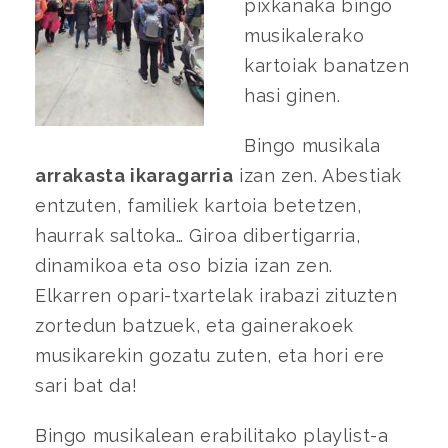
pixkanaka bingo
musikalerako
kartoiak banatzen
hasi ginen.
Bingo musikala
arrakasta ikaragarria
izan zen. Abestiak
entzuten, familiek kartoia betetzen,
haurrak saltoka… Giroa dibertigarria,
dinamikoa eta oso bizia izan zen.
Elkarren opari-txartelak irabazi zituzten
zortedun batzuek, eta gainerakoek
musikarekin gozatu zuten, eta hori ere
sari bat da!
Bingo musikalean erabilitako playlist-a