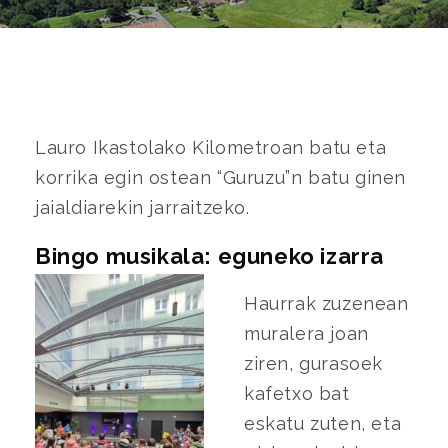
Lauro Ikastolako Kilometroan batu eta
korrika egin ostean “Guruzu”n batu ginen
jaialdiarekin jarraitzeko.
Bingo musikala: eguneko izarra
Haurrak zuzenean
muralera joan
ziren, gurasoek
kafetxo bat
eskatu zuten, eta