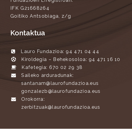
Fundazioen Erregistroan.
IFK G21668264
Goitiko Antsobiaga, z/g
Kontaktua
Lauro Fundazioa: 94 471 04 44
Kiroldegia – Behekosoloa: 94 471 16 10
Kafetegia: 670 02 29 38
Saileko arduradunak:
santanam@laurofundazioa.eus
gonzalezb@laurofundazioa.eus
Orokorra:
zerbitzuak@laurofundazioa.eus