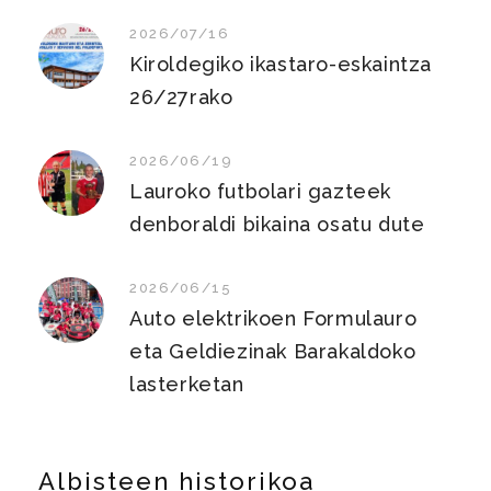
2026/07/16
Kiroldegiko ikastaro-eskaintza
26/27rako
2026/06/19
Lauroko futbolari gazteek
denboraldi bikaina osatu dute
2026/06/15
Auto elektrikoen Formulauro
eta Geldiezinak Barakaldoko
lasterketan
Albisteen historikoa