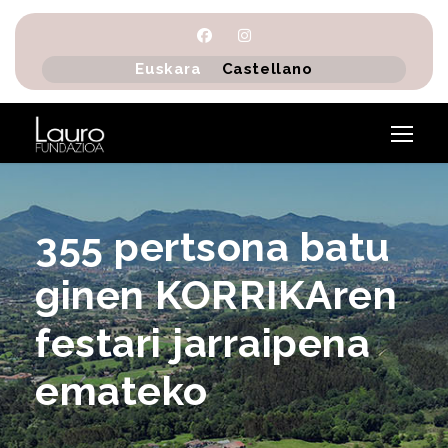
Euskara
Castellano
355 pertsona batu
ginen KORRIKAren
festari jarraipena
emateko