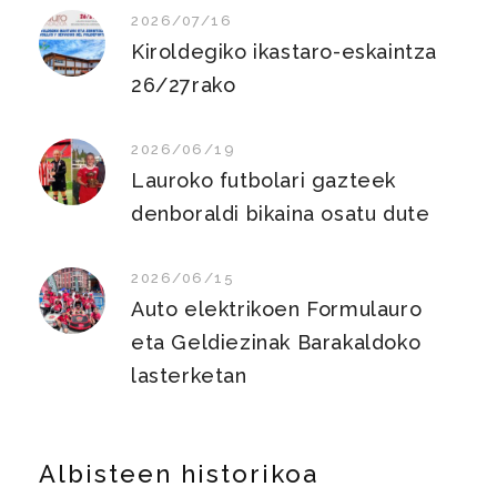
2026/07/16
Kiroldegiko ikastaro-eskaintza
26/27rako
2026/06/19
Lauroko futbolari gazteek
denboraldi bikaina osatu dute
2026/06/15
Auto elektrikoen Formulauro
eta Geldiezinak Barakaldoko
lasterketan
Albisteen historikoa