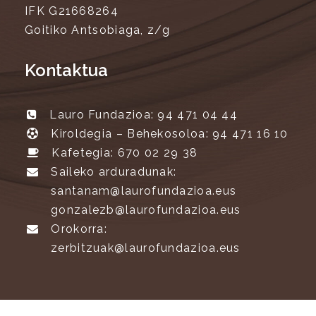
IFK G21668264
Goitiko Antsobiaga, z/g
Kontaktua
Lauro Fundazioa: 94 471 04 44
Kiroldegia – Behekosoloa: 94 471 16 10
Kafetegia: 670 02 29 38
Saileko arduradunak:
santanam@laurofundazioa.eus
gonzalezb@laurofundazioa.eus
Orokorra:
zerbitzuak@laurofundazioa.eus