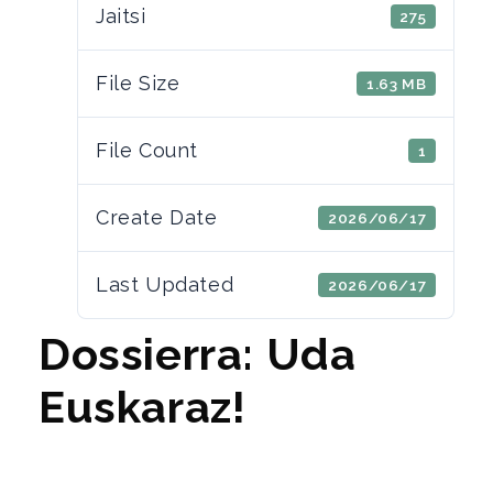
Jaitsi
275
File Size
1.63 MB
File Count
1
Create Date
2026/06/17
Last Updated
2026/06/17
Dossierra: Uda
Euskaraz!