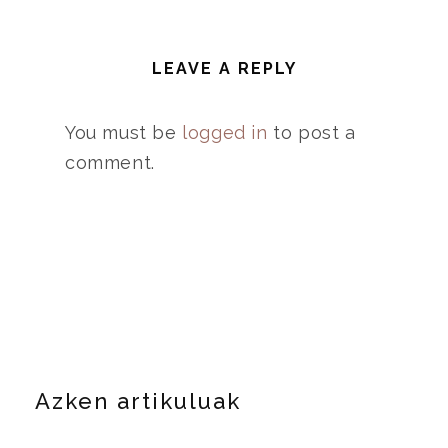
LEAVE A REPLY
You must be
logged in
to post a
comment.
Azken artikuluak