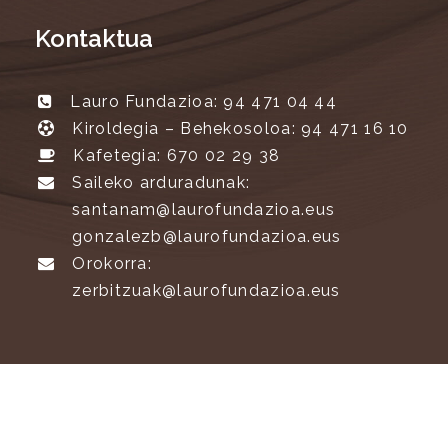
Kontaktua
Lauro Fundazioa: 94 471 04 44
Kiroldegia – Behekosoloa: 94 471 16 10
Kafetegia: 670 02 29 38
Saileko arduradunak:
santanam@laurofundazioa.eus
gonzalezb@laurofundazioa.eus
Orokorra:
zerbitzuak@laurofundazioa.eus