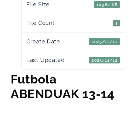
File Size
103.62 KB
File Count
1
Create Date
2025/12/12
Last Updated
2025/12/12
Futbola
ABENDUAK 13-14