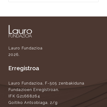
Lauro Fundazioa
2026.
Erregistroa
Lauro Fundazioa, F-505 zenbakiduna
Fundazioen Erregistroan.
IFK G21668264
Goitiko Antsobiaga, z/g