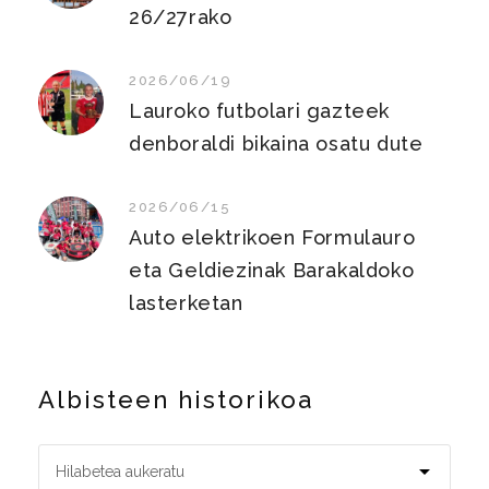
26/27rako
2026/06/19
Lauroko futbolari gazteek
denboraldi bikaina osatu dute
2026/06/15
Auto elektrikoen Formulauro
eta Geldiezinak Barakaldoko
lasterketan
Albisteen historikoa