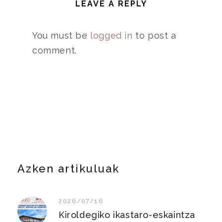
LEAVE A REPLY
You must be
logged in
to post a
comment.
Azken artikuluak
2026/07/16
Kiroldegiko ikastaro-eskaintza