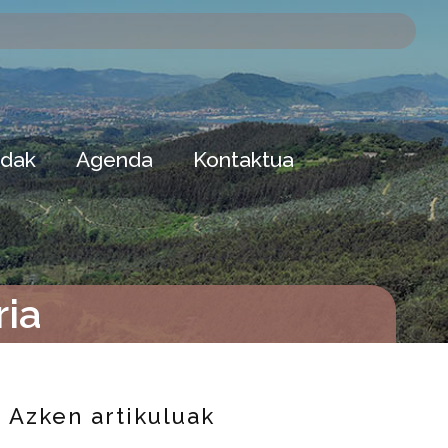
dak
Agenda
Kontaktua
ria
Azken artikuluak