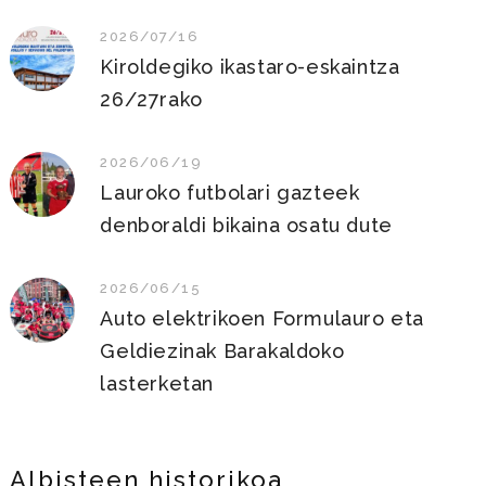
2026/07/16
Kiroldegiko ikastaro-eskaintza
26/27rako
2026/06/19
Lauroko futbolari gazteek
denboraldi bikaina osatu dute
2026/06/15
Auto elektrikoen Formulauro eta
Geldiezinak Barakaldoko
lasterketan
Albisteen historikoa