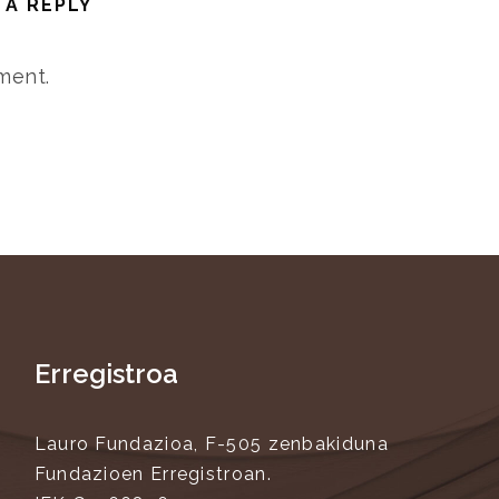
 A REPLY
ment.
Erregistroa
Lauro Fundazioa, F-505 zenbakiduna
Fundazioen Erregistroan.