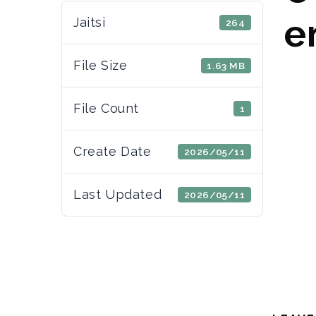
e
Jaitsi
264
File Size
1.63 MB
File Count
1
Create Date
2026/05/11
Last Updated
2026/05/11