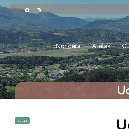
Nor gara
Atalak
Gu
Ud
U
Jaitsi