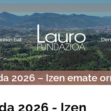
rekin bat
Den
a 2026 – Izen emate or
da 2026 - Izen