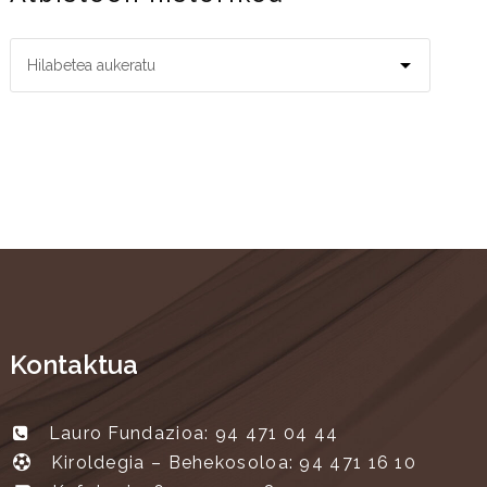
Kontaktua
Lauro Fundazioa: 94 471 04 44
Kiroldegia – Behekosoloa: 94 471 16 10