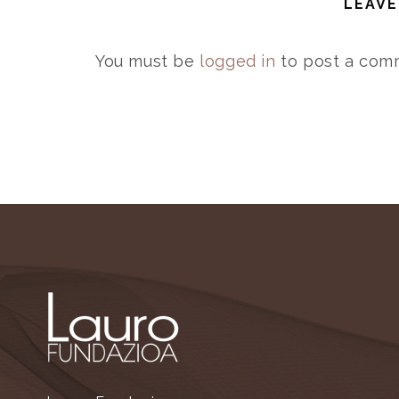
LEAVE
You must be
logged in
to post a com