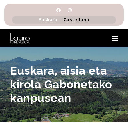
Euskara
Castellano
Euskara, aisia eta
kirola Gabonetako
kanpusean