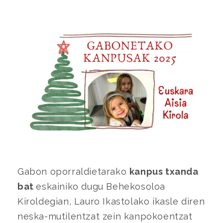
Gabon oporraldietarako
kanpus txanda
bat
eskainiko dugu Behekosoloa
Kiroldegian, Lauro Ikastolako ikasle diren
neska-mutilentzat zein kanpokoentzat