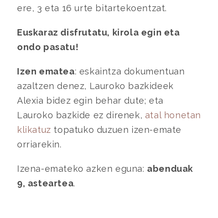
ere, 3 eta 16 urte bitartekoentzat.
Euskaraz disfrutatu, kirola egin eta
ondo pasatu!
Izen ematea
: eskaintza dokumentuan
azaltzen denez, Lauroko bazkideek
Alexia bidez egin behar dute; eta
Lauroko bazkide ez direnek,
atal honetan
klikatuz
topatuko duzuen izen-emate
orriarekin.
Izena-emateko azken eguna:
abenduak
9, asteartea
.