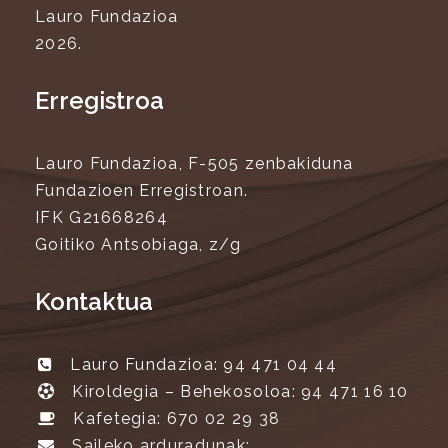
Lauro Fundazioa
2026.
Erregistroa
Lauro Fundazioa, F-505 zenbakiduna
Fundazioen Erregistroan.
IFK G21668264
Goitiko Antsobiaga, z/g
Kontaktua
Lauro Fundazioa: 94 471 04 44
Kiroldegia – Behekosoloa: 94 471 16 10
Kafetegia: 670 02 29 38
Saileko arduradunak: