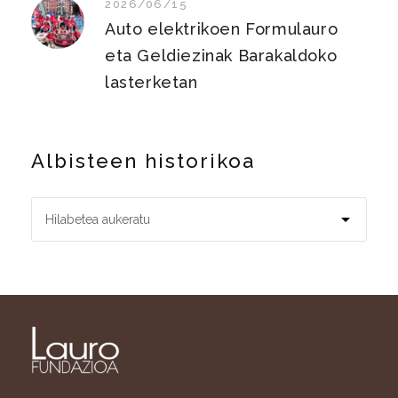
2026/06/15
Auto elektrikoen Formulauro
eta Geldiezinak Barakaldoko
lasterketan
Albisteen historikoa