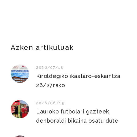
Azken artikuluak
2026/07/16
Kiroldegiko ikastaro-eskaintza
26/27rako
2026/06/19
Lauroko futbolari gazteek
denboraldi bikaina osatu dute