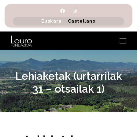
Euskara
Castellano
Lehiaketak (urtarrilak
31 – otsailak 1)