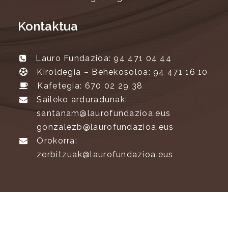
Kontaktua
Lauro Fundazioa: 94 471 04 44
Kiroldegia – Behekosoloa: 94 471 16 10
Kafetegia: 670 02 29 38
Saileko arduradunak:
santanam@laurofundazioa.eus
gonzalezb@laurofundazioa.eus
Orokorra:
zerbitzuak@laurofundazioa.eus