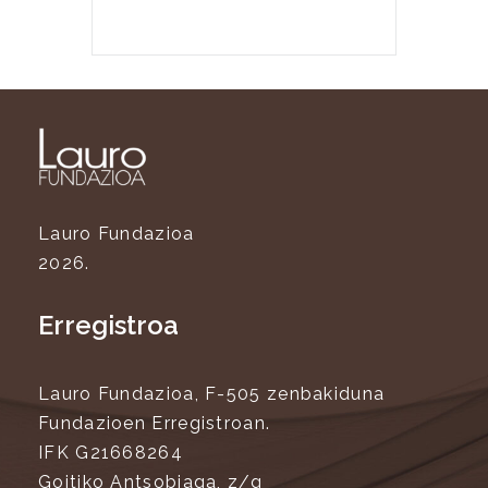
Lauro Fundazioa
2026.
Erregistroa
Lauro Fundazioa, F-505 zenbakiduna
Fundazioen Erregistroan.
IFK G21668264
Goitiko Antsobiaga, z/g