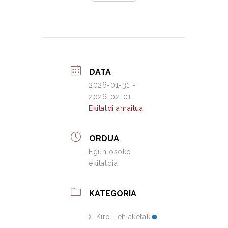
DATA
2026-01-31
-
2026-02-01
Ekitaldi amaitua
ORDUA
Egun osoko
ekitaldia
KATEGORIA
Kirol lehiaketak