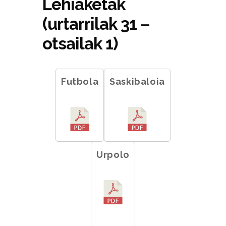
Lehiaketak
(urtarrilak 31 –
otsailak 1)
Futbola
Saskibaloia
Urpolo