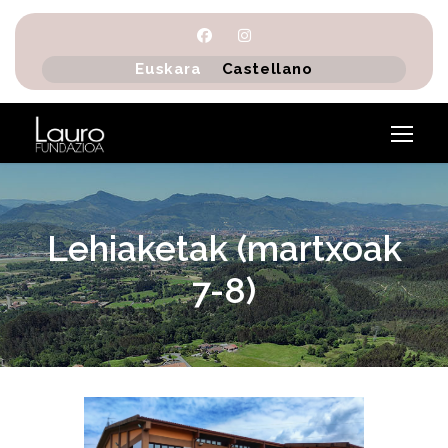
Euskara
Castellano
Lehiaketak (martxoak
7-8)