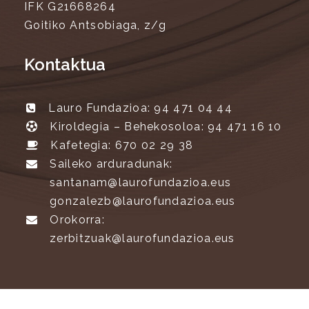
IFK G21668264
Goitiko Antsobiaga, z/g
Kontaktua
Lauro Fundazioa: 94 471 04 44
Kiroldegia – Behekosoloa: 94 471 16 10
Kafetegia: 670 02 29 38
Saileko arduradunak:
santanam@laurofundazioa.eus
gonzalezb@laurofundazioa.eus
Orokorra:
zerbitzuak@laurofundazioa.eus