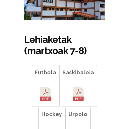
Lehiaketak
(martxoak 7-8)
Futbola
Saskibaloia
Hockey
Urpolo