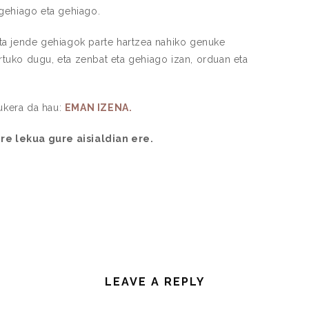
 gehiago eta gehiago.
ta jende gehiagok parte hartzea nahiko genuke
rtuko dugu, eta zenbat eta gehiago izan, orduan eta
ukera da hau:
EMAN IZENA.
e lekua gure aisialdian ere.
LEAVE A REPLY