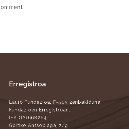
 comment.
Erregistroa
Lauro Fundazioa, F-505 zenbakiduna
Fundazioen Erregistroan.
IFK G21668264
Goitiko Antsobiaga, z/g