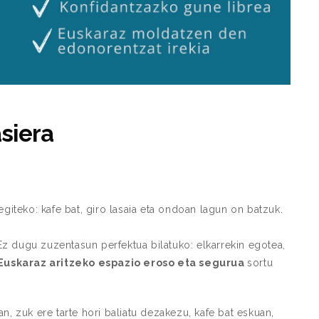
siera
giteko: kafe bat, giro lasaia eta ondoan lagun on batzuk.
Ez dugu zuzentasun perfektua bilatuko: elkarrekin egotea,
Euskaraz aritzeko espazio eroso eta segurua
sortu
eran, zuk ere tarte hori baliatu dezakezu, kafe bat eskuan,