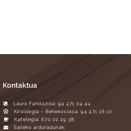
Kontaktua
Lauro Fundazioa: 94 471 04 44
Kiroldegia – Behekosoloa: 94 471 16 10
Kafetegia: 670 02 29 38
Saileko arduradunak: