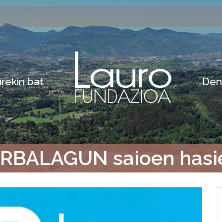
rekin bat
Den
RBALAGUN saioen hasi