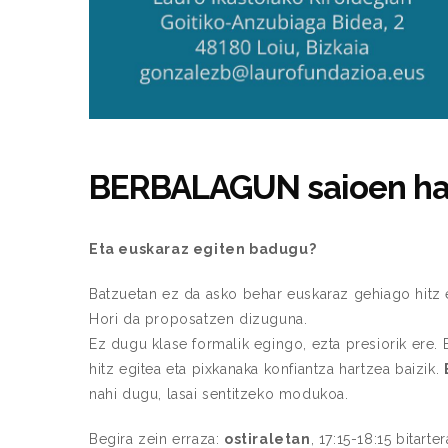
BERBALAGUN saioen ha
Eta euskaraz egiten badugu?
Batzuetan ez da asko behar euskaraz gehiago hitz e
Hori da proposatzen dizuguna.
Ez dugu klase formalik egingo, ezta presiorik ere. 
hitz egitea eta pixkanaka konfiantza hartzea baizik.
nahi dugu, lasai sentitzeko modukoa.
Begira zein erraza:
ostiraletan
, 17:15-18:15 bitart