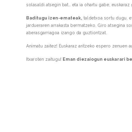
solasaldi atsegin bat… eta ia ohartu gabe, euskaraz
Baditugu izen-emateak,
taldetxoa sortu dugu, e
jardueraren arrakasta bermatzeko. Giro atsegina so
aberasgarriagoa izango da guztiontzat.
Animatu zaitez! Euskaraz aritzeko espero zenuen a
Itxaroten zaitugu!
Eman diezaiogun euskarari ber