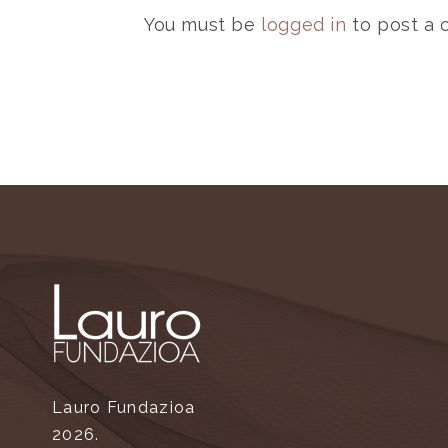
You must be
logged in
to post a
Lauro Fundazioa
2026.