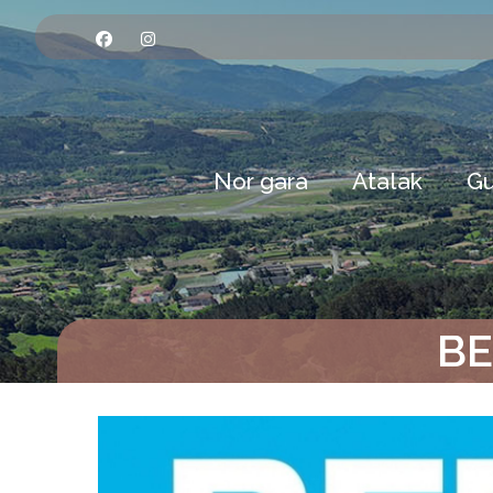
Nor gara
Atalak
Gu
BE