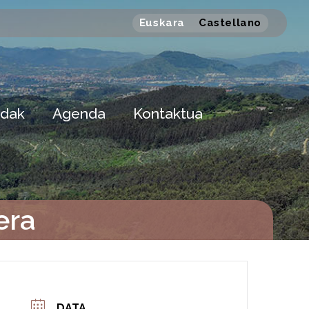
Euskara
Castellano
dak
Agenda
Kontaktua
era
DATA