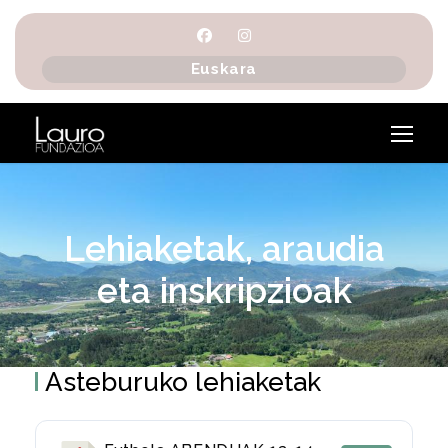
Euskara
Lehiaketak, araudia
eta inskripzioak
Asteburuko lehiaketak