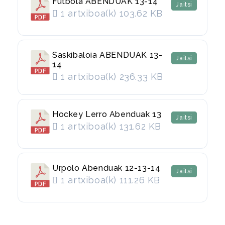
Futbola ABENDUAK 13-14
Jaitsi
1 artxiboa(k)
103.62 KB
Saskibaloia ABENDUAK 13-
Jaitsi
14
1 artxiboa(k)
236.33 KB
Hockey Lerro Abenduak 13
Jaitsi
1 artxiboa(k)
131.62 KB
Urpolo Abenduak 12-13-14
Jaitsi
1 artxiboa(k)
111.26 KB