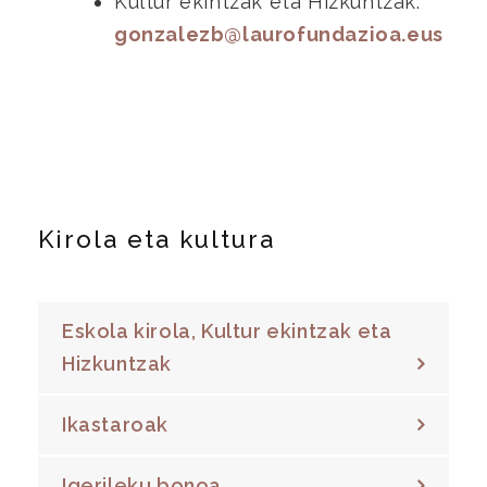
Kultur ekintzak eta Hizkuntzak:
gonzalezb@laurofundazioa.eus
Kirola eta kultura
Eskola kirola, Kultur ekintzak eta
Hizkuntzak
Ikastaroak
Igerileku bonoa