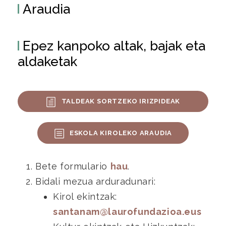
Araudia
Epez kanpoko altak, bajak eta
aldaketak
TALDEAK SORTZEKO IRIZPIDEAK
ESKOLA KIROLEKO ARAUDIA
Bete formulario
hau
.
Bidali mezua arduradunari:
Kirol ekintzak:
santanam@laurofundazioa.eus