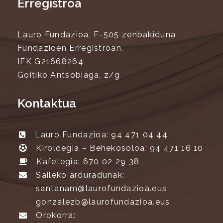
Erregistroa
Lauro Fundazioa, F-505 zenbakiduna
Fundazioen Erregistroan.
IFK G21668264
Goitiko Antsobiaga, z/g
Kontaktua
Lauro Fundazioa: 94 471 04 44
Kiroldegia – Behekosoloa: 94 471 16 10
Kafetegia: 670 02 29 38
Saileko arduradunak:
santanam@laurofundazioa.eus
gonzalezb@laurofundazioa.eus
Orokorra: