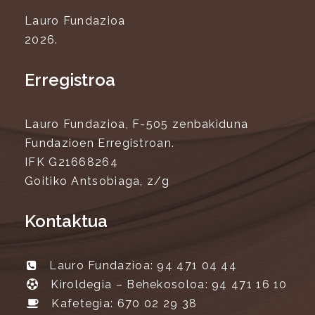
Lauro Fundazioa
2026.
Erregistroa
Lauro Fundazioa, F-505 zenbakiduna
Fundazioen Erregistroan.
IFK G21668264
Goitiko Antsobiaga, z/g
Kontaktua
Lauro Fundazioa: 94 471 04 44
Kiroldegia – Behekosoloa: 94 471 16 10
Kafetegia: 670 02 29 38