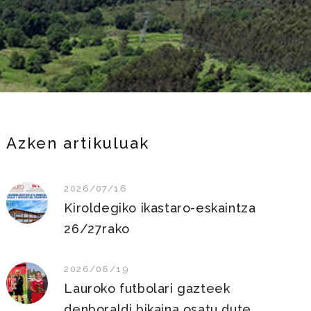
Azken artikuluak
2026/07/16
Kiroldegiko ikastaro-eskaintza
26/27rako
2026/06/19
Lauroko futbolari gazteek
denboraldi bikaina osatu dute