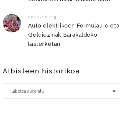
2026/06/15
Auto elektrikoen Formulauro eta
Geldiezinak Barakaldoko
lasterketan
Albisteen historikoa