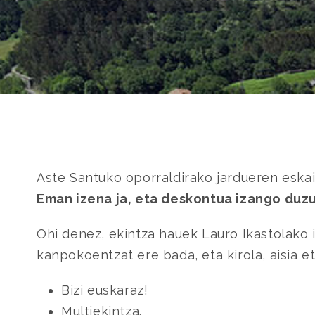
Aste Santuko oporraldirako jardueren eskai
Eman izena ja, eta deskontua izango duzu
Ohi denez, ekintza hauek Lauro Ikastolako 
kanpokoentzat ere bada, eta kirola, aisia e
Bizi euskaraz!
Multiekintza.