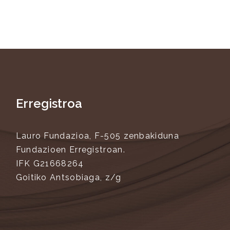
Erregistroa
Lauro Fundazioa, F-505 zenbakiduna
Fundazioen Erregistroan.
IFK G21668264
Goitiko Antsobiaga, z/g