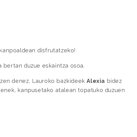
 kanpoaldean disfrutatzeko!
a bertan duzue eskaintza osoa.
tzen denez, Lauroko bazkideek
Alexia
bidez
irenek, kanpusetako atalean topatuko duzuen