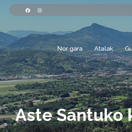
Nor gara
Atalak
Gu
Aste Santuko