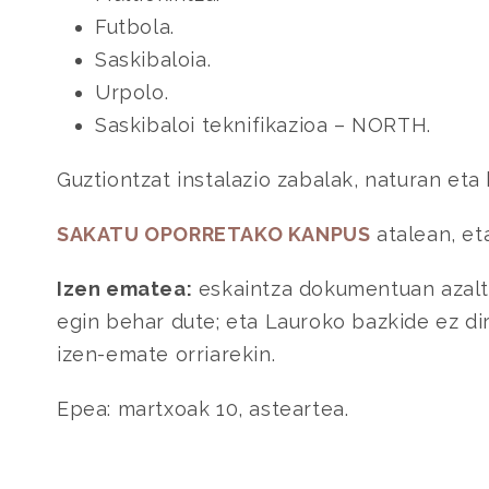
Futbola.
Saskibaloia.
Urpolo.
Saskibaloi teknifikazioa – NORTH.
Guztiontzat instalazio zabalak, naturan eta
SAKATU OPORRETAKO KANPUS
atalean, et
Izen ematea:
eskaintza dokumentuan azal
egin behar dute; eta Lauroko bazkide ez d
izen-emate orriarekin.
Epea: martxoak 10, asteartea.