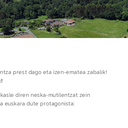
ntza prest dago eta izen-ematea zabalik!
!
ikasle diren neska-mutilentzat zein
ta euskara dute protagonista: