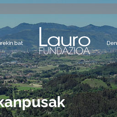
rekin bat
Den
 kanpusak