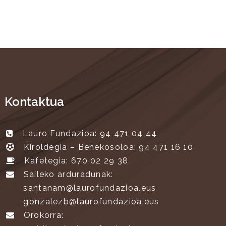
Kontaktua
Lauro Fundazioa: 94 471 04 44
Kiroldegia – Behekosoloa: 94 471 16 10
Kafetegia: 670 02 29 38
Saileko arduradunak:
santanam@laurofundazioa.eus
gonzalezb@laurofundazioa.eus
Orokorra: