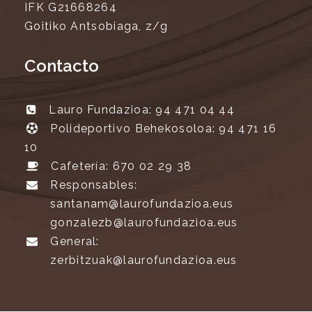
IFK G21668264
Goitiko Antsobiaga, z/g
Contacto
Lauro Fundazioa: 94 471 04 44
Polideportivo Behekosoloa: 94 471 16
10
Cafetería: 670 02 29 38
Responsables:
santanam@laurofundazioa.eus
gonzalezb@laurofundazioa.eus
General:
zerbitzuak@laurofundazioa.eus