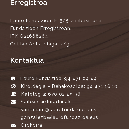
Erregistroa
Lauro Fundazioa, F-505 zenbakiduna
Fundazioen Erregistroan.
IFK G21668264
Goitiko Antsobiaga, z/g
Kontaktua
Lauro Fundazioa: 94 471 04 44
Kiroldegia – Behekosoloa: 94 471 16 10
Kafetegia: 670 02 29 38
Saileko arduradunak:
santanam@laurofundazioa.eus
gonzalezb@laurofundazioa.eus
Orokorra: