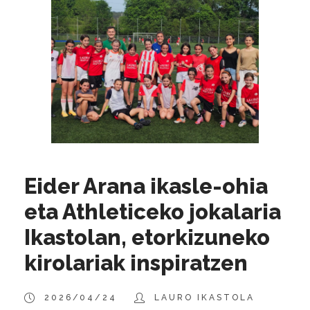
Eider Arana ikasle-ohia
eta Athleticeko jokalaria
Ikastolan, etorkizuneko
kirolariak inspiratzen
2026/04/24
LAURO IKASTOLA