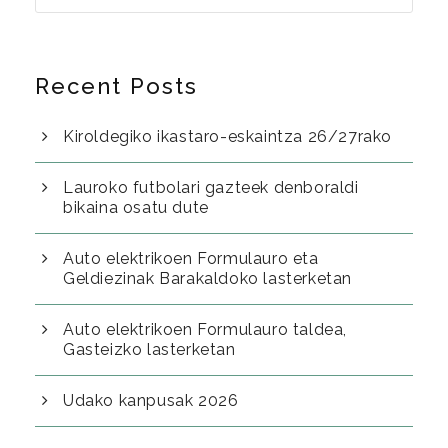
Recent Posts
Kiroldegiko ikastaro-eskaintza 26/27rako
Lauroko futbolari gazteek denboraldi
bikaina osatu dute
Auto elektrikoen Formulauro eta
Geldiezinak Barakaldoko lasterketan
Auto elektrikoen Formulauro taldea,
Gasteizko lasterketan
Udako kanpusak 2026