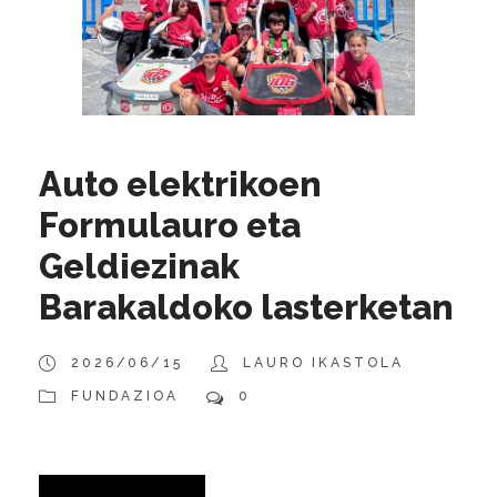
Auto elektrikoen
Formulauro eta
Geldiezinak
Barakaldoko lasterketan
2026/06/15
LAURO IKASTOLA
FUNDAZIOA
0