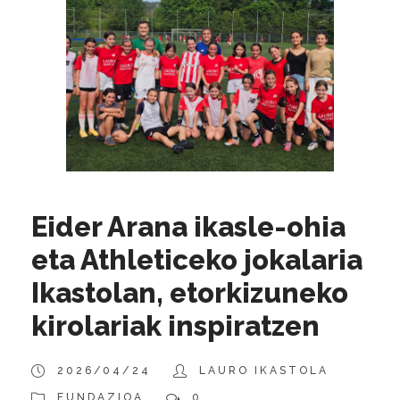
Eider Arana ikasle-ohia
eta Athleticeko jokalaria
Ikastolan, etorkizuneko
kirolariak inspiratzen
2026/04/24
LAURO IKASTOLA
FUNDAZIOA
0