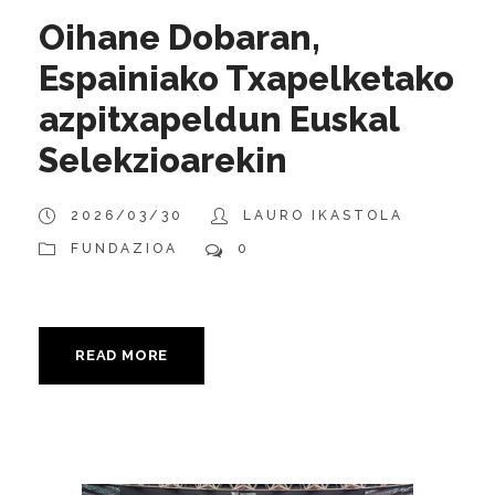
Oihane Dobaran,
Espainiako Txapelketako
azpitxapeldun Euskal
Selekzioarekin
2026/03/30
LAURO IKASTOLA
FUNDAZIOA
0
READ MORE