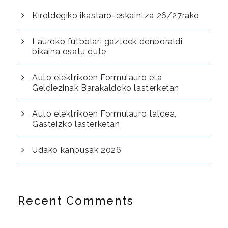
Kiroldegiko ikastaro-eskaintza 26/27rako
Lauroko futbolari gazteek denboraldi
bikaina osatu dute
Auto elektrikoen Formulauro eta
Geldiezinak Barakaldoko lasterketan
Auto elektrikoen Formulauro taldea,
Gasteizko lasterketan
Udako kanpusak 2026
Recent Comments