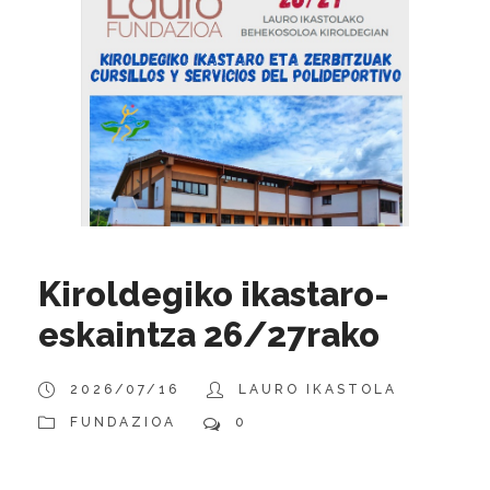
Kiroldegiko ikastaro-
eskaintza 26/27rako
2026/07/16
LAURO IKASTOLA
FUNDAZIOA
0