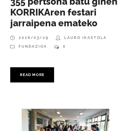
355 pertsona batu ginen
KORRIKAren festari
jarraipena emateko
2026/03/29
LAURO IKASTOLA
FUNDAZIOA
0
READ MORE