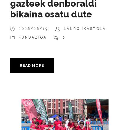
gazteek denboraldi
bikaina osatu dute
2026/06/19
LAURO IKASTOLA
FUNDAZIOA
0
READ MORE