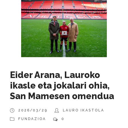
Eider Arana, Lauroko
ikasle eta jokalari ohia,
San Mamesen omendua
2026/03/29
LAURO IKASTOLA
FUNDAZIOA
0