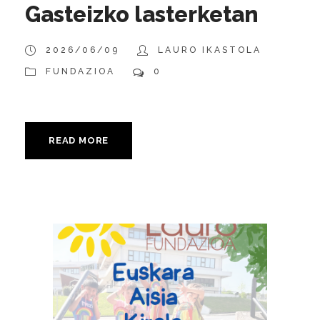
Gasteizko lasterketan
2026/06/09
LAURO IKASTOLA
FUNDAZIOA
0
READ MORE