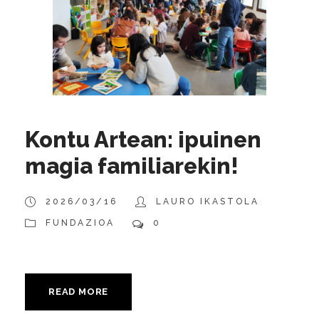
Kontu Artean: ipuinen
magia familiarekin!
2026/03/16
LAURO IKASTOLA
FUNDAZIOA
0
READ MORE