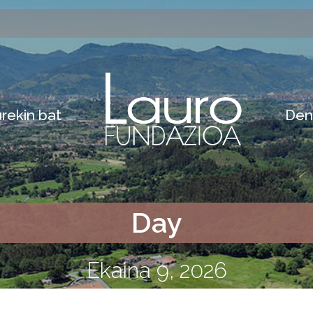
rekin bat
Den
Day
Ekaina 9, 2026