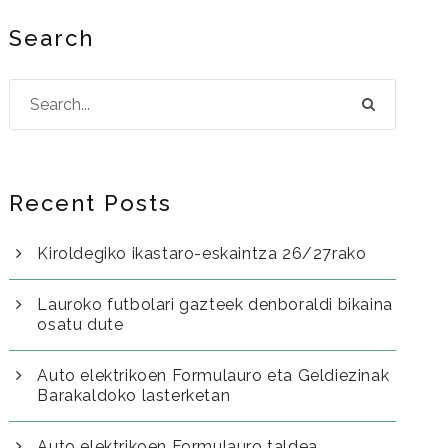
Search
Recent Posts
Kiroldegiko ikastaro-eskaintza 26/27rako
Lauroko futbolari gazteek denboraldi bikaina
osatu dute
Auto elektrikoen Formulauro eta Geldiezinak
Barakaldoko lasterketan
Auto elektrikoen Formulauro taldea,