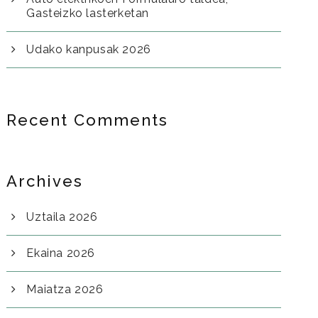
Gasteizko lasterketan
Udako kanpusak 2026
Recent Comments
Archives
Uztaila 2026
Ekaina 2026
Maiatza 2026