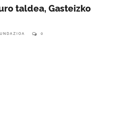
ro taldea, Gasteizko
UNDAZIOA
0