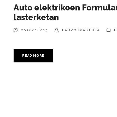
Auto elektrikoen Formulau
lasterketan
2026/06/09
LAURO IKASTOLA
F
READ MORE