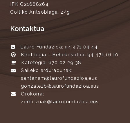
IFK G21668264
Goitiko Antsobiaga, z/g
Kontaktua
Lauro Fundazioa: 94 471 04 44
Kiroldegia – Behekosoloa: 94 471 16 10
Kafetegia: 670 02 29 38
Saileko arduradunak:
santanam@laurofundazioa.eus
gonzalezb@laurofundazioa.eus
Orokorra:
zerbitzuak@laurofundazioa.eus