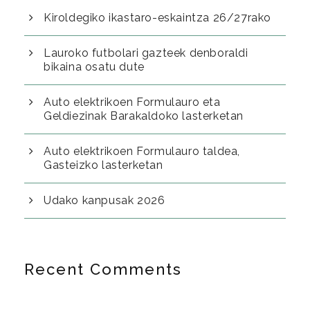
Kiroldegiko ikastaro-eskaintza 26/27rako
Lauroko futbolari gazteek denboraldi
bikaina osatu dute
Auto elektrikoen Formulauro eta
Geldiezinak Barakaldoko lasterketan
Auto elektrikoen Formulauro taldea,
Gasteizko lasterketan
Udako kanpusak 2026
Recent Comments