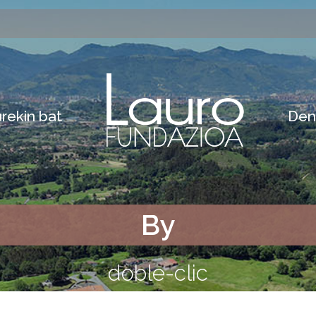
rekin bat
Den
By
doble-clic