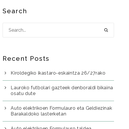
Search
Recent Posts
Kiroldegiko ikastaro-eskaintza 26/27rako
Lauroko futbolari gazteek denboraldi bikaina
osatu dute
Auto elektrikoen Formulauro eta Geldiezinak
Barakaldoko lasterketan
Auto elektrikoen Formulauro taldea,