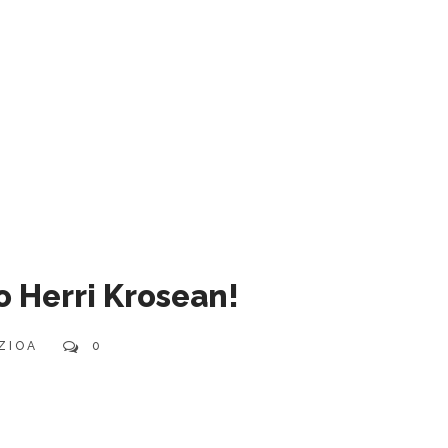
o Herri Krosean!
ZIOA
0