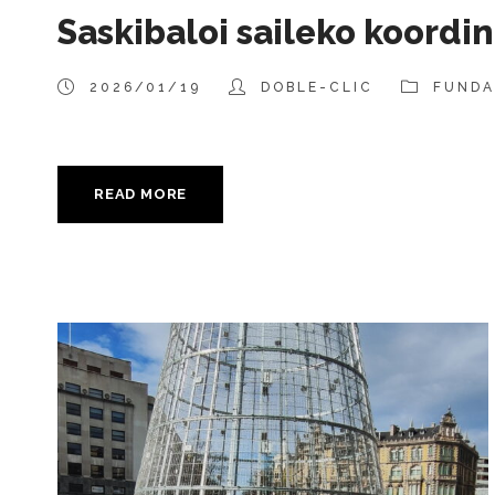
Saskibaloi saileko koordin
2026/01/19
DOBLE-CLIC
FUNDA
READ MORE