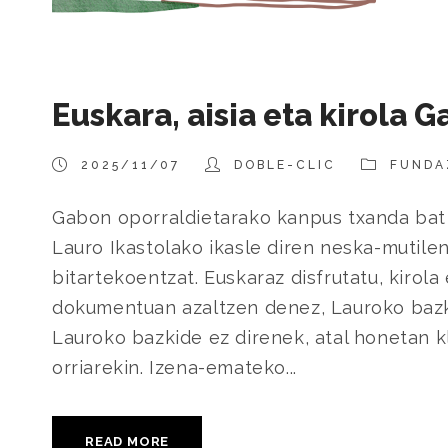
Euskara, aisia eta kirola
2025/11/07
DOBLE-CLIC
FUNDA
Gabon oporraldietarako kanpus txanda bat
Lauro Ikastolako ikasle diren neska-mutilen
bitartekoentzat. Euskaraz disfrutatu, kirol
dokumentuan azaltzen denez, Lauroko bazki
Lauroko bazkide ez direnek, atal honetan 
orriarekin. Izena-emateko...
READ MORE