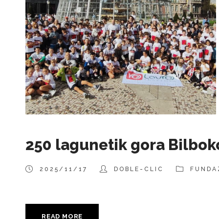
250 lagunetik gora Bilbok
2025/11/17
DOBLE-CLIC
FUNDA
READ MORE