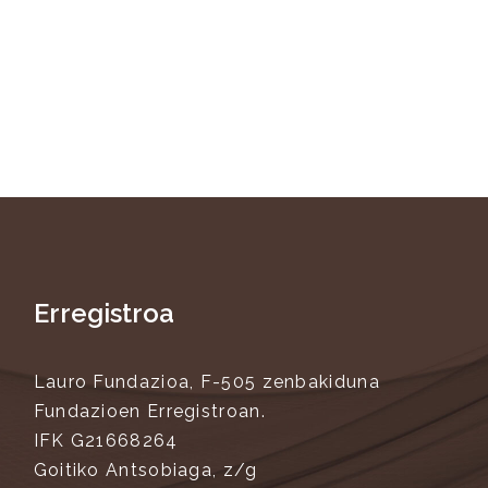
Erregistroa
Lauro Fundazioa, F-505 zenbakiduna
Fundazioen Erregistroan.
IFK G21668264
Goitiko Antsobiaga, z/g