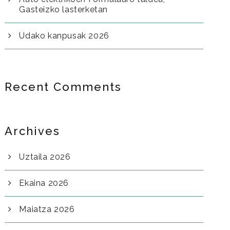
Gasteizko lasterketan
Udako kanpusak 2026
Recent Comments
Archives
Uztaila 2026
Ekaina 2026
Maiatza 2026