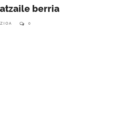
atzaile berria
ZIOA
0