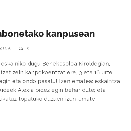
 Gabonetako kanpusean
ZIOA
0
 eskainiko dugu Behekosoloa Kiroldegian,
tzat zein kanpokoentzat ere, 3 eta 16 urte
a egin eta ondo pasatu! Izen ematea: eskaintza
deek Alexia bidez egin behar dute; eta
klikatuz topatuko duzuen izen-emate