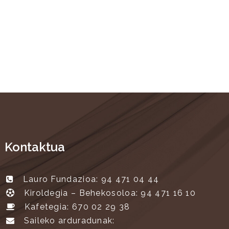
Kontaktua
Lauro Fundazioa: 94 471 04 44
Kiroldegia – Behekosoloa: 94 471 16 10
Kafetegia: 670 02 29 38
Saileko arduradunak: