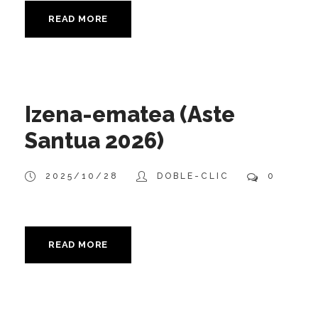
READ MORE
Izena-ematea (Aste
Santua 2026)
2025/10/28
DOBLE-CLIC
0
READ MORE