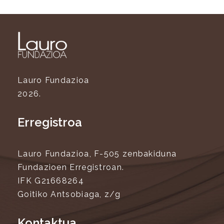
Lauro Fundazioa
2026.
Erregistroa
Lauro Fundazioa, F-505 zenbakiduna
Fundazioen Erregistroan.
IFK G21668264
Goitiko Antsobiaga, z/g
Kontaktua