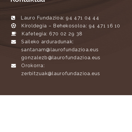
Lauro Fundazioa: 94 471 04 44
Kiroldegia – Behekosoloa: 94 471 16 10
Kafetegia: 670 02 29 38
Saileko arduradunak:
santanam@laurofundazioa.eus
gonzalezb@laurofundazioa.eus
Orokorra:
zerbitzuak@laurofundazioa.eus