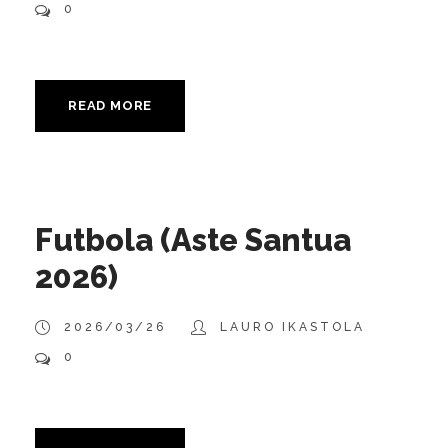
0
READ MORE
Futbola (Aste Santua
2026)
2026/03/26
LAURO IKASTOLA
0