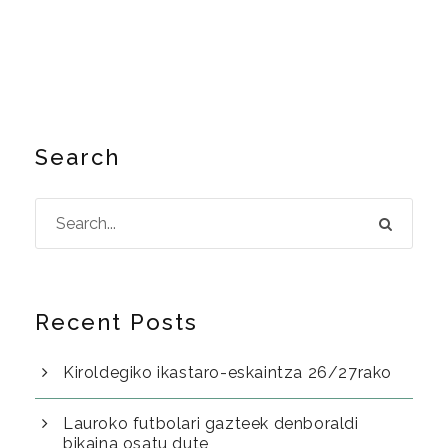
Search
Recent Posts
Kiroldegiko ikastaro-eskaintza 26/27rako
Lauroko futbolari gazteek denboraldi
bikaina osatu dute